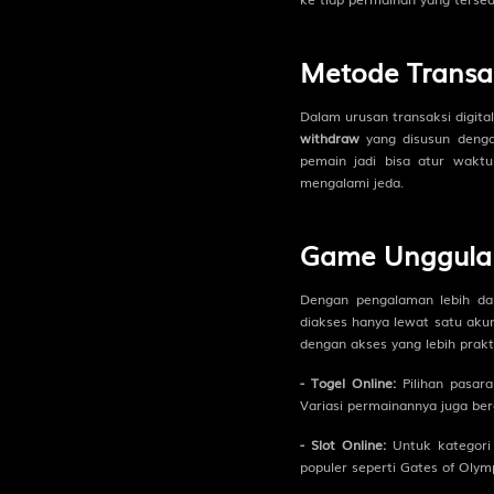
Brentfor... vs Tottenha...
i
23/08 00:30AM
Metode Transak
H
Brentford
W
Tottenham Hotspur
Dalam urusan transaksi digital
withdraw
yang disusun dengan
0.00
HDP
0.00
-1.28
Odds
1.11
pemain jadi bisa atur wakt
mengalami jeda.
PLAY
Racing S... vs Villarre...
i
Game Unggulan 
16/08 22:00PM
H
Racing Santander
Dengan pengalaman lebih dar
diakses hanya lewat satu akun
W
Villarreal
dengan akses yang lebih prak
0.50
HDP
-0.50
-1.31
Odds
-1.13
- Togel Online:
Pilihan pasara
Variasi permainannya juga ber
PLAY
- Slot Online:
Untuk kategori 
Parma Ca... vs Cagliari
i
populer seperti Gates of Olym
23/08 01:45AM