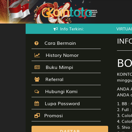
MUDAH Dengan FITUR Terbaru, Deposit Via : - VIRTUAL ACCOUNT -
Info Terkini:
INF
Cara Bermain
History Nomor
BO
Lens vs Auxerre
i
Buku Mimpi
22/08 22:15PM
KOINTO
Referral
H
Lens
minggu
ANDA 
W
Auxerre
Hubungi Kami
ANDA d
-1.00
HDP
1.00
1.07
Odds
-1.23
Lupa Password
1. BB :
2. Full 
PLAY
Promosi
3. Colo
4. Colo
Nottingh... vs Leeds Un...
i
5. Shio
22/08 22:00PM
DAFTAR