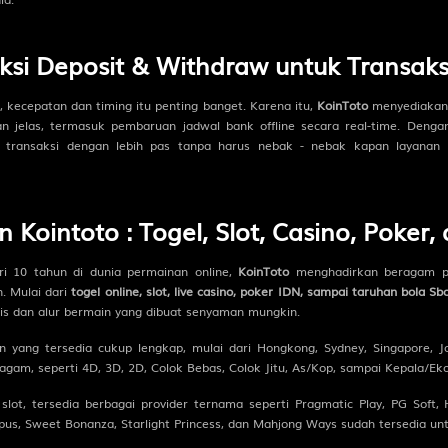
si Deposit & Withdraw untuk Transaks
, kecepatan dan timing itu penting banget. Karena itu,
KoinToto
menyediakan
 jelas, termasuk pembaruan jadwal bank offline secara real-time. Dengan
u transaksi dengan lebih pas tanpa harus nebak - nebak kapan layanan 
Kointoto : Togel, Slot, Casino, Poker,
i 10 tahun di dunia permainan online,
KoinToto
menghadirkan beragam pil
. Mulai dari
togel online, slot, live casino, poker IDN, sampai taruhan bola Sb
tis dan alur bermain yang dibuat senyaman mungkin.
n yang tersedia cukup lengkap, mulai dari Hongkong, Sydney, Singapore, 
agam, seperti 4D, 3D, 2D, Colok Bebas, Colok Jitu, As/Kop, sampai Kepala/Eko
slot, tersedia berbagai provider ternama seperti Pragmatic Play, PG Soft
pus, Sweet Bonanza, Starlight Princess, dan Mahjong Ways sudah tersedia unt