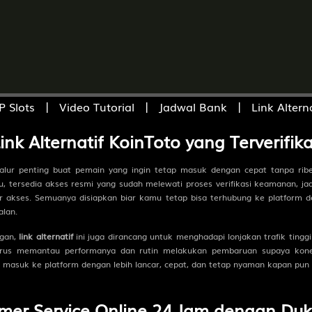
|
|
|
P Slots
Video Tutorial
Jadwal Bank
Link Altern
ink Alternatif KoinToto yang Terverifika
jalur penting buat pemain yang ingin tetap masuk dengan cepat tanpa ri
u, tersedia akses resmi yang sudah melewati proses verifikasi keamanan, j
lur akses. Semuanya disiapkan biar kamu tetap bisa terhubung ke platform d
alan.
ngan,
link alternatif
ini juga dirancang untuk menghadapi lonjakan trafik tinggi
terus memantau performanya dan rutin melakukan pembaruan supaya koneks
 masuk ke platform dengan lebih lancar, cepat, dan tetap nyaman kapan pun 
mer Service Online 24 Jam dengan Du