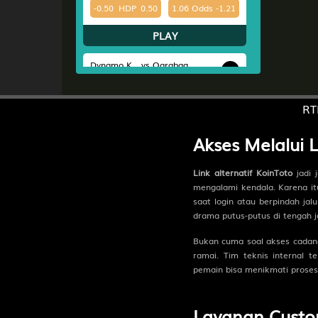
-0.50
HDP
0.50
1.06
Odds
-1.21
PLAY
Dynamo K... vs Qarabag ...
i
07/08 00:00AM
H
Dynamo Kyiv
RT
W
Qarabag FK
Akses Melalui L
-0.25
HDP
0.25
-1.11
Odds
-1.16
Link alternatif KoinToto
jadi 
PLAY
mengalami kendala. Karena it
saat login atau berpindah ja
Paris Sa... vs Aston Vi...
i
drama putus-putus di tengah j
13/08 02:00AM
Bukan cuma soal akses cada
H
Paris Saint Germain
ramai. Tim teknis internal 
pemain bisa menikmati proses
W
Aston Villa
-0.75
HDP
0.75
-1.11
Odds
-1.02
Layanan Custo