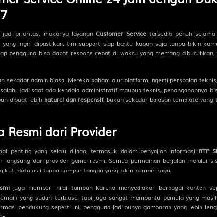
/7
jadi prioritas, makanya layanan
Customer Service
tersedia penuh selama 
l yang ingin dipastikan, tim support siap bantu kapan saja tanpa bikin kam
tiap pengguna bisa dapat respons cepat di waktu yang memang dibutuhkan,
 sekadar admin biasa. Mereka paham alur platform, ngerti persoalan teknis
salah. Jadi saat ada kendala administratif maupun teknis, penanganannya bisa
un dibuat lebih
natural dan responsif
, bukan sekadar balasan template yang t
a Resmi dari Provider
 hal penting yang selalu dijaga, termasuk dalam penyajian informasi
RTP Sl
 langsung dari provider game resmi. Semua permainan berjalan melalui sis
ngikuti data asli tanpa campur tangan yang bikin pemain ragu.
esmi
juga memberi nilai tambah karena menyediakan berbagai konten se
emain yang sudah terbiasa, tapi juga sangat membantu pemula yang masih
ormasi pendukung seperti ini, pengguna jadi punya gambaran yang lebih len
ia.